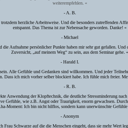
weiterempfehlen. «
- A. B.
ber trotzdem herzliche Arbeitsweise. Und die besonders zutreffenden Af
entspannt. Das Thema ist zur Nebensache geworden. Danke! «
- Michael
nd die Aufnahme persönlicher Punkte haben mir sehr gut gefallen. Und
Zuversicht, „auf meinem Weg“ zu sein, aus dem Seminar gehe. 
- Harald I.
u sein. Alle Gefühle und Gedanken sind willkommen. Und jeder Teil
bin. Dass ich mich vorher selber blockiert habe. Ich fühle mich freier.
- R. B.
rekte Anwendung der Klopftechnik, die deutliche Stressminderung nach 
ve Gefühle, wie z.B. Angst oder Traurigkeit, enorm gewachsen. Durch 
 Aha-Moment: Ich bin nicht hilflos, sondern kann unerwünschte Gefüh
- Anonym
h Frau Schwarze auf die die Menschen eingeht, dass sie mehr Wert legt 