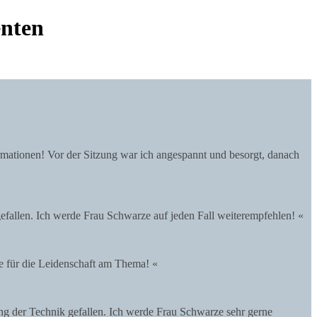
enten
firmationen! Vor der Sitzung war ich angespannt und besorgt, danach
fallen. Ich werde Frau Schwarze auf jeden Fall weiterempfehlen! «
e für die Leidenschaft am Thema! «
ng der Technik gefallen. Ich werde Frau Schwarze sehr gerne