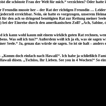
ist die schönste Frau der Welt für mich.“ verzichten? Oder hatte i
er Freundin musste her – der Rat der richtigen Freundin … Leider 
ederzeit erreichbar. Nein, sie hatte es vorgezogen, unserem He
zt für den ach so dringend benötigten Rat zur Rettung meiner Se
 bei der Einreise durch den amerikanischen Zoll? „Ach, Sabine, du
, und ich kann wohl kaum mit einem wirklich guten Rat rechnen, wen
ens. Was soll ich tun?“ Außerdem weiß ich ja eh, was sie sagen wi
er Seele.“ Ja, genau das würde sie sagen. So ist sie halt – anders
 – „Komm doch einfach nach Hawaii!“. Ich habe ja schließlich Fami
Hawaii düsen. „Tschüss, Ihr Lieben. See you in 4 Wochen!“ So einfa