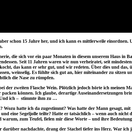
st aber schon 15 Jahre her, und ich kann es mittlerweile einordne
n.
rie, die sich vor ein paar Monaten in diesem unserem Haus in B
ndessen. Seit 11 Jahren waren wir nun verheiratet, seit mindeste
kocht, das kann er sehr gut, und wir redeten. Über dies und das, 
en, weinselig. Es fühlte sich gut an, hier miteinander zu sitzen u
htlich die Nase zu rümpfen.
 der zweiten Flasche Wein. Plötzlich jedoch hörte ich meinen Man
r packen können. Ich glaube, derartige Auseinandersetzungen brin
“ Und ich – stimmte ihm zu …
t? Wozu hatte ich da zugestimmt? Was hatte der Mann gesagt, mit 
d eine Segeljolle teilte? Hatte er tatsächlich – wenn auch nicht di
 warum, zum Teufel, fielen mir diese Worte – und ihre Bedeutung 
 darüber nachdachte, drang der Stachel tiefer ins Herz. War ich j