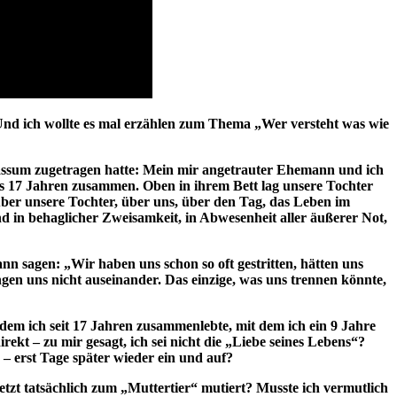
n. Und ich wollte es mal erzählen zum Thema „Wer versteht was wie
assum zugetragen hatte: Mein mir angetrauter Ehemann und ich
ns 17 Jahren zusammen. Oben in ihrem Bett lag unsere Tochter
über unsere Tochter, über uns, über den Tag, das Leben im
nd in behaglicher Zweisamkeit, in Abwesenheit aller äußerer Not,
n sagen: „Wir haben uns schon so oft gestritten, hätten uns
gen uns nicht auseinander. Das einzige, was uns trennen könnte,
dem ich seit 17 Jahren zusammenlebte, mit dem ich ein 9 Jahre
rekt – zu mir gesagt, ich sei nicht die „Liebe seines Lebens“?
– erst Tage später wieder ein und auf?
etzt tatsächlich zum „Muttertier“ mutiert? Musste ich vermutlich