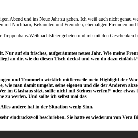
 Heiligen Abend und ins Neue Jahr zu gehen. Ich weiß auch nicht genau
ßen mit Nachbarn, Bekannten und Freunden, ehemaligen Freunden und 
r Treppenhaus-Weihnachtsfeier gebeten und mir mit den Geschenken be
it. Nur auf ein frisches, aufgeräumtes neues Jahr. Wie meine Freun
 liegt an dir, wie du diesen Tisch deckst und wen du dazu einlädst.
n Singen und Trommeln wirklich mittlerweile mein Highlight der 
 wie man damit umgeht, seine eigenen und die der Anderen akzept
er im Glashaus sitzt, sollte nicht mit Steinen werfen!“ oder etwas 
 zu werfen. Und sollte ich selbst mal das
Alles andere hat in der Situation wenig Sinn.
ehr eindrucksvoll beschrieben. Sie hatte es wiederum von Vera Bir