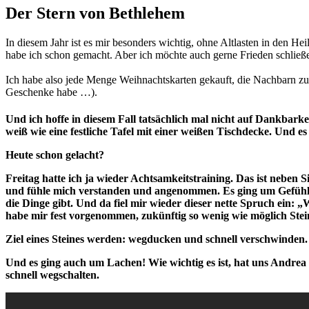
Der Stern von Bethlehem
In diesem Jahr ist es mir besonders wichtig, ohne Altlasten in den
habe ich schon gemacht. Aber ich möchte auch gerne Frieden schlie
Ich habe also jede Menge Weihnachtskarten gekauft, die Nachbarn zu
Geschenke habe …).
Und ich hoffe in diesem Fall tatsächlich mal nicht auf Dankbarke
weiß wie eine festliche Tafel mit einer weißen Tischdecke. Und es
Heute schon gelacht?
Freitag hatte ich ja wieder Achtsamkeitstraining. Das ist nebe
und fühle mich verstanden und angenommen. Es ging um Gefühle,
die Dinge gibt. Und da fiel mir wieder dieser nette Spruch ein: „W
habe mir fest vorgenommen, zukünftig so wenig wie möglich Steine
Ziel eines Steines werden: wegducken und schnell verschwinden. 
Und es ging auch um Lachen! Wie wichtig es ist, hat uns Andrea s
schnell wegschalten.