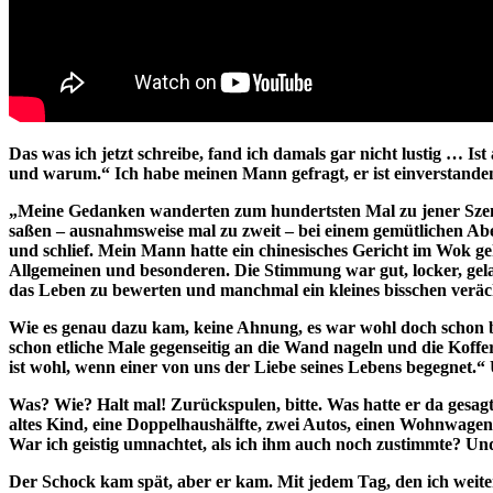
Das was ich jetzt schreibe, fand ich damals gar nicht lustig … I
und warum.“ Ich habe meinen Mann gefragt, er ist einverstande
„Meine Gedanken wanderten zum hundertsten Mal zu jener Szene
saßen – ausnahmsweise mal zu zweit – bei einem gemütlichen Abe
und schlief. Mein Mann hatte ein chinesisches Gericht im Wok ge
Allgemeinen und besonderen. Die Stimmung war gut, locker, gelass
das Leben zu bewerten und manchmal ein kleines bisschen veräc
Wie es genau dazu kam, keine Ahnung, es war wohl doch schon bei
schon etliche Male gegenseitig an die Wand nageln und die Koffe
ist wohl, wenn einer von uns der Liebe seines Lebens begegnet.
Was? Wie? Halt mal! Zurückspulen, bitte. Was hatte er da gesag
altes Kind, eine Doppelhaushälfte, zwei Autos, einen Wohnwagen un
War ich geistig umnachtet, als ich ihm auch noch zustimmte? Und
Der Schock kam spät, aber er kam. Mit jedem Tag, den ich weiter