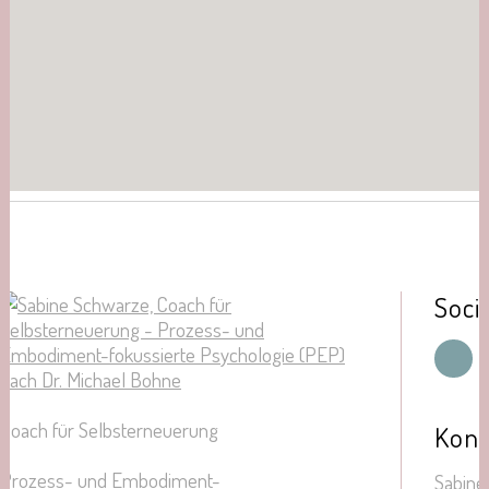
Soci
Coach für Selbsterneuerung
Kont
Prozess- und Embodiment-
Sabine