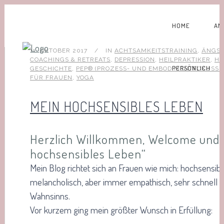
HOME
AN
11. OKTOBER 2017
IN
ACHTSAMKEITSTRAINING
,
ÄNGST
COACHINGS & RETREATS
,
DEPRESSION
,
HEILPRAKTIKER
,
HO
PERSÖNLICH
GESCHICHTE
,
PEP® (PROZESS- UND EMBODIMENTFOKUSSI
FÜR FRAUEN
,
YOGA
MEIN HOCHSENSIBLES LEBEN
Herzlich Willkommen, Welcome und 
hochsensibles Leben“
Mein Blog richtet sich an Frauen wie mich: hochsensib
melancholisch, aber immer empathisch, sehr schnell
Wahnsinns.
Vor kurzem ging mein größter Wunsch in Erfüllung: