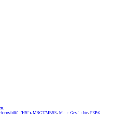
hsensibilität (HSP)
,
MBCT/MBSR
,
Meine Geschichte
,
PEP®