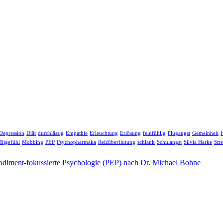
Depression
Diät
durchlässig
Empathie
Erleuchtung
Erlösung
feinfühlig
Flugangst
Gemeinheit
H
itgefühl
Mobbing
PEP
Psychopharmaka
Reizüberflutung
schlank
Schulangst
Silvia Harke
Stre