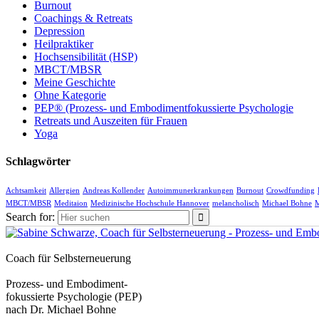
Burnout
Coachings & Retreats
Depression
Heilpraktiker
Hochsensibilität (HSP)
MBCT/MBSR
Meine Geschichte
Ohne Kategorie
PEP® (Prozess- und Embodimentfokussierte Psychologie
Retreats und Auszeiten für Frauen
Yoga
Schlagwörter
Achtsamkeit
Allergien
Andreas Kollender
Autoimmunerkrankungen
Burnout
Crowdfunding
MBCT/MBSR
Meditaion
Medizinische Hochschule Hannover
melancholisch
Michael Bohne
M
Search for:
Coach für Selbsterneuerung
Prozess- und Embodiment-
fokussierte Psychologie (PEP)
nach Dr. Michael Bohne