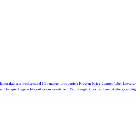
eikpraktikerin
hochsensibel
Höhenangst
introvertiert
Klopfen
Krieg
Lampenfieber
Literatur
ss
Therapie
Ungerechtigkeit
vegan
vegetarisch
Verlustangst
Yoga
zart besaitet
übergewichtig