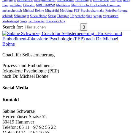
Lampenfieber
Literatur
MBCT/MBSR
Meditaion
Medizinische Hochschule Hannover
melancholisch
Michael Bohne
Mitgefühl
Mobbing
PEP
Psychopharmaka
Reizüberflutung
schlank
Schulangst
Silvia Harke
Stress
Therapie
Ungerechtigkeit
vegan
vegetarisch
Verlustangst
Yoga
zart besaitet
übergewichtig
Search for:
Coach für Selbsterneuerung
Prozess- und Embodiment-
fokussierte Psychologie (PEP)
nach Dr. Michael Bohne
Social Media
Kontakt
Sabine Schwarze
Herrenhäuser Straße 55
30419 Hannover
Telefon: 05 11 - 97 92 55 22
Mobil: 0174 - 7 64 10 58