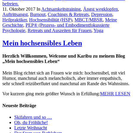
11. Oktober 2017
In
Achtsamkeitstraining
,
Ängst wegklopfen
,
Auftrittsangst
,
Burnout
,
Coachings & Retreats
,
Depression
,
Heilpraktiker
,
Hochsensibilität (HSP)
,
MBCT/MBSR
,
Meine
Geschichte
,
PEP® (Prozess- und Embodimentfokussierte
Psychologie
,
Retreats und Auszeiten für Frauen
,
Yoga
Mein hochsensibles Leben
Herzlich Willkommen, Welcome und Karibu zu meinem Blog
„Mein hochsensibles Leben“
Mein Blog richtet sich an Frauen wie mich: hochsensibel, mit viel
Humor, manchmal auch melancholisch, aber immer empathisch,
sehr schnell reizüberflutet und manchmal am Rande des Wahnsinns.
Vor kurzem ging mein größter Wunsch in Erfüllung:
MEHR LESEN
Neueste Beiträge
Skifahren und so …
Oh, du Fröhliche!
Letzte Weihnacht