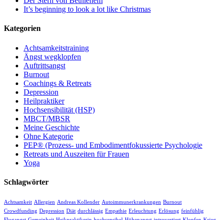
Der Stern von Bethlehem
It’s beginning to look a lot like Christmas
Kategorien
Achtsamkeitstraining
Ängst wegklopfen
Auftrittsangst
Burnout
Coachings & Retreats
Depression
Heilpraktiker
Hochsensibilität (HSP)
MBCT/MBSR
Meine Geschichte
Ohne Kategorie
PEP® (Prozess- und Embodimentfokussierte Psychologie
Retreats und Auszeiten für Frauen
Yoga
Schlagwörter
Achtsamkeit
Allergien
Andreas Kollender
Autoimmunerkrankungen
Burnout
Crowdfunding
Depression
Diät
durchlässig
Empathie
Erleuchtung
Erlösung
feinfühlig
Flugangst
Gemeinheit
Heikpraktikerin
hochsensibel
Höhenangst
introvertiert
Klopfen
Krieg