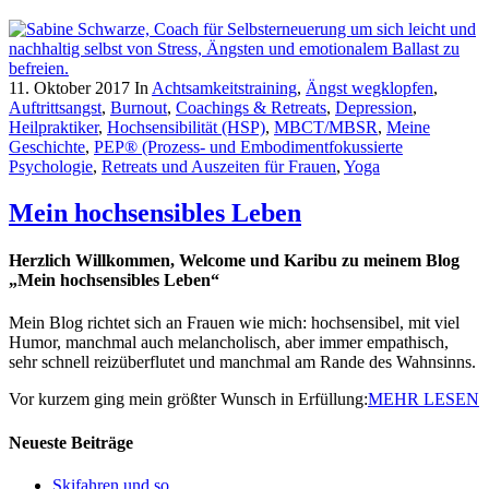
11. Oktober 2017
In
Achtsamkeitstraining
,
Ängst wegklopfen
,
Auftrittsangst
,
Burnout
,
Coachings & Retreats
,
Depression
,
Heilpraktiker
,
Hochsensibilität (HSP)
,
MBCT/MBSR
,
Meine
Geschichte
,
PEP® (Prozess- und Embodimentfokussierte
Psychologie
,
Retreats und Auszeiten für Frauen
,
Yoga
Mein hochsensibles Leben
Herzlich Willkommen, Welcome und Karibu zu meinem Blog
„Mein hochsensibles Leben“
Mein Blog richtet sich an Frauen wie mich: hochsensibel, mit viel
Humor, manchmal auch melancholisch, aber immer empathisch,
sehr schnell reizüberflutet und manchmal am Rande des Wahnsinns.
Vor kurzem ging mein größter Wunsch in Erfüllung:
MEHR LESEN
Neueste Beiträge
Skifahren und so …