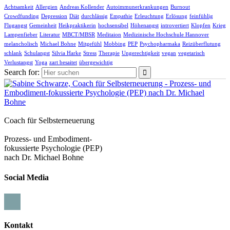
Achtsamkeit
Allergien
Andreas Kollender
Autoimmunerkrankungen
Burnout
Crowdfunding
Depression
Diät
durchlässig
Empathie
Erleuchtung
Erlösung
feinfühlig
Flugangst
Gemeinheit
Heikpraktikerin
hochsensibel
Höhenangst
introvertiert
Klopfen
Krieg
Lampenfieber
Literatur
MBCT/MBSR
Meditaion
Medizinische Hochschule Hannover
melancholisch
Michael Bohne
Mitgefühl
Mobbing
PEP
Psychopharmaka
Reizüberflutung
schlank
Schulangst
Silvia Harke
Stress
Therapie
Ungerechtigkeit
vegan
vegetarisch
Verlustangst
Yoga
zart besaitet
übergewichtig
Search for:
Coach für Selbsterneuerung
Prozess- und Embodiment-
fokussierte Psychologie (PEP)
nach Dr. Michael Bohne
Social Media
Kontakt