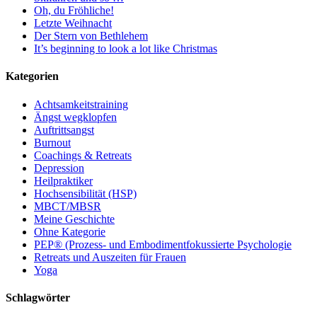
Oh, du Fröhliche!
Letzte Weihnacht
Der Stern von Bethlehem
It’s beginning to look a lot like Christmas
Kategorien
Achtsamkeitstraining
Ängst wegklopfen
Auftrittsangst
Burnout
Coachings & Retreats
Depression
Heilpraktiker
Hochsensibilität (HSP)
MBCT/MBSR
Meine Geschichte
Ohne Kategorie
PEP® (Prozess- und Embodimentfokussierte Psychologie
Retreats und Auszeiten für Frauen
Yoga
Schlagwörter