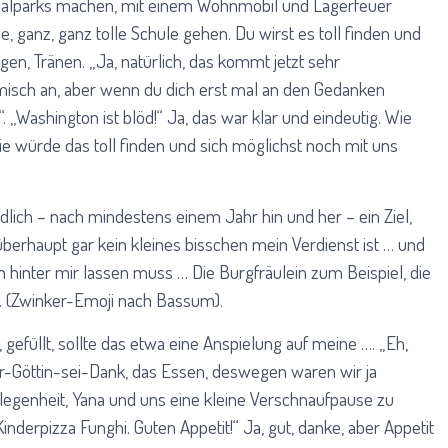
onalparks machen, mit einem Wohnmobil und Lagerfeuer
, ganz, ganz tolle Schule gehen. Du wirst es toll finden und
en, Tränen. „Ja, natürlich, das kommt jetzt sehr
misch an, aber wenn du dich erst mal an den Gedanken
 „Washington ist blöd!“ Ja, das war klar und eindeutig. Wie
sie würde das toll finden und sich möglichst noch mit uns
ndlich – nach mindestens einem Jahr hin und her – ein Ziel,
überhaupt gar kein kleines bisschen mein Verdienst ist … und
n hinter mir lassen muss … Die Burgfräulein zum Beispiel, die
… (Zwinker-Emoji nach Bassum).
, gefüllt, sollte das etwa eine Anspielung auf meine …. „Eh,
Der-Göttin-sei-Dank, das Essen, deswegen waren wir ja
genheit, Yana und uns eine kleine Verschnaufpause zu
inderpizza Funghi. Guten Appetit!“ Ja, gut, danke, aber Appetit