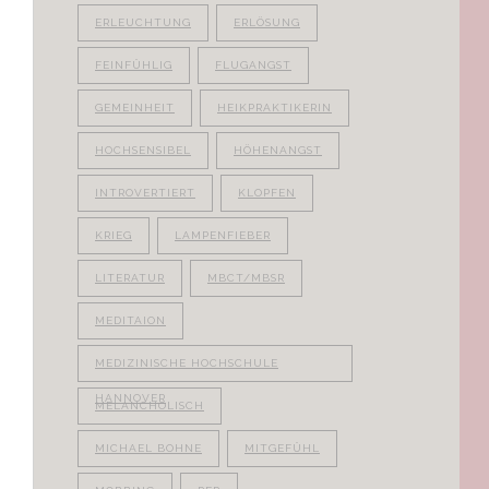
ERLEUCHTUNG
ERLÖSUNG
FEINFÜHLIG
FLUGANGST
GEMEINHEIT
HEIKPRAKTIKERIN
HOCHSENSIBEL
HÖHENANGST
INTROVERTIERT
KLOPFEN
KRIEG
LAMPENFIEBER
LITERATUR
MBCT/MBSR
MEDITAION
MEDIZINISCHE HOCHSCHULE
HANNOVER
MELANCHOLISCH
MICHAEL BOHNE
MITGEFÜHL