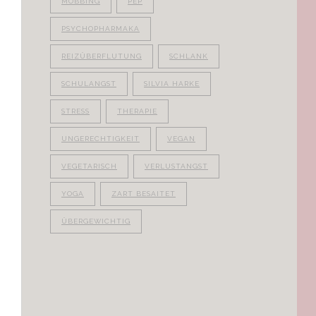
MOBBING
PEP
PSYCHOPHARMAKA
REIZÜBERFLUTUNG
SCHLANK
SCHULANGST
SILVIA HARKE
STRESS
THERAPIE
UNGERECHTIGKEIT
VEGAN
VEGETARISCH
VERLUSTANGST
YOGA
ZART BESAITET
ÜBERGEWICHTIG