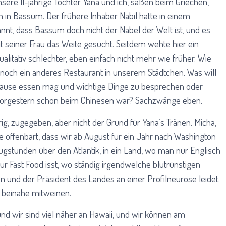
sere 11-jährige Tochter Yana und ich, saßen beim Griechen,
in Bassum. Der frühere Inhaber Nabil hatte in einem
nnt, dass Bassum doch nicht der Nabel der Welt ist, und es
t seiner Frau das Weite gesucht. Seitdem wehte hier ein
ualitativ schlechter, eben einfach nicht mehr wie früher. Wie
noch ein anderes Restaurant in unserem Städtchen. Was will
ause essen mag und wichtige Dinge zu besprechen oder
n vorgestern schon beim Chinesen war? Sachzwänge eben.
rig, zugegeben, aber nicht der Grund für Yana‘s Tränen. Micha,
de offenbart, dass wir ab August für ein Jahr nach Washington
ugstunden über den Atlantik, in ein Land, wo man nur Englisch
ur Fast Food isst, wo ständig irgendwelche blutrünstigen
en und der Präsident des Landes an einer Profilneurose leidet.
 beinahe mitweinen.
, und wir sind viel näher an Hawaii, und wir können am