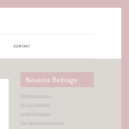
KONTAKT
Neueste Beiträge
Skifahren und so …
Oh, du Fröhliche!
Letzte Weihnacht
Der Stern von Bethlehem