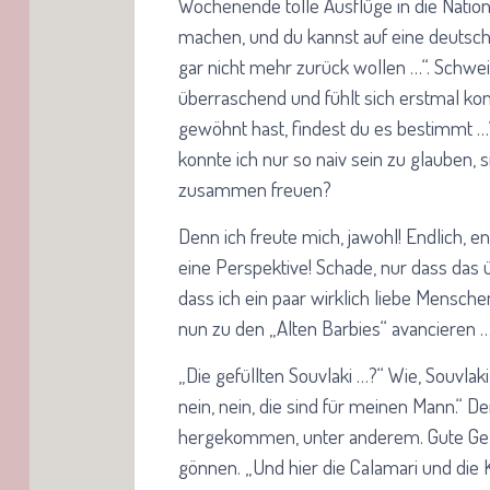
Wochenende tolle Ausflüge in die Nati
machen, und du kannst auf eine deutsche
gar nicht mehr zurück wollen …“. Schweig
überraschend und fühlt sich erstmal ko
gewöhnt hast, findest du es bestimmt …“.
konnte ich nur so naiv sein zu glauben, 
zusammen freuen?
Denn ich freute mich, jawohl! Endlich, e
eine Perspektive! Schade, nur dass das 
dass ich ein paar wirklich liebe Mensche
nun zu den „Alten Barbies“ avancieren 
„Die gefüllten Souvlaki …?“ Wie, Souvlaki
nein, nein, die sind für meinen Mann.“ 
hergekommen, unter anderem. Gute Gele
gönnen. „Und hier die Calamari und die K